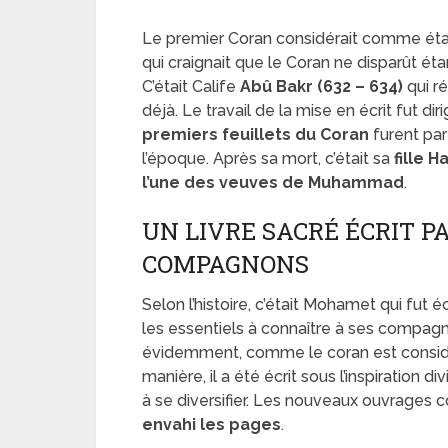
Le premier Coran considérait comme ét
qui craignait que le Coran ne disparût é
C’était Calife
Abû Bakr (632 – 634)
qui ré
déjà. Le travail de la mise en écrit fut 
premiers feuillets du Coran
furent par
l’époque. Après sa mort, c’était sa
fille H
l’une des veuves de Muhammad
.
UN LIVRE SACRÉ ÉCRIT 
COMPAGNONS
Selon l’histoire, c’était Mohamet qui fut écr
les essentiels à connaître à ses compagno
évidemment, comme le coran est consi
manière, il a été écrit sous l’inspiration d
à se diversifier. Les nouveaux ouvrages
envahi les pages
.