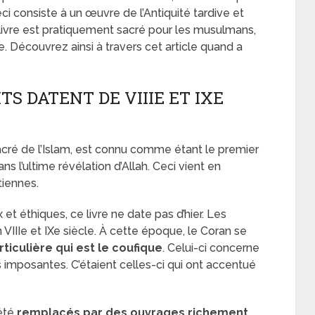
i consiste à un œuvre de l’Antiquité tardive et
livre est pratiquement sacré pour les musulmans,
e. Découvrez ainsi à travers cet article quand a
S DATENT DE VIIIE ET IXE
sacré de l’Islam, est connu comme étant le premier
s l’ultime révélation d’Allah. Ceci vient en
tiennes.
et éthiques, ce livre ne date pas d’hier. Les
VIIIe et IXe siècle. À cette époque, le Coran se
rticulière qui est le coufique
. Celui-ci concerne
imposantes. C’étaient celles-ci qui ont accentué
 été
remplacés par des ouvrages richement