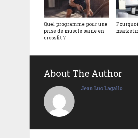
Quel programme pour une
Pourquoi
prise de muscle saine en
marketin
crossfit ?
About The Author
Jean Luc Lagallo