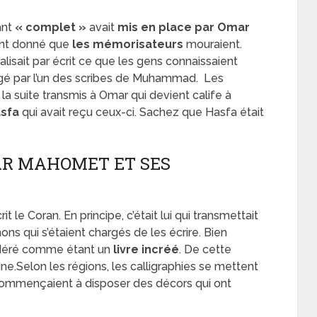
ant
« complet »
avait
mis en place par Omar
tant donné que
les mémorisateurs
mouraient.
alisait par écrit ce que les gens connaissaient
dirigé par l’un des scribes de Muhammad. Les
 la suite transmis à Omar qui devient calife à
asfa
qui avait reçu ceux-ci. Sachez que Hasfa était
PAR MAHOMET ET SES
it le Coran. En principe, c’était lui qui transmettait
ns qui s’étaient chargés de les écrire. Bien
déré comme étant un
livre incréé
. De cette
ivine.Selon les régions, les calligraphies se mettent
 commençaient à disposer des décors qui ont