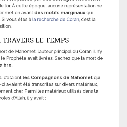
 de l’or. À cette époque, aucune représentation ne
nier met en avant
des motifs marginaux
qui
. Si vous êtes à
la recherche de Coran
, c’est la
ition.
À TRAVERS LE TEMPS
ort de Mahomet, l’auteur principal du Coran, il n’y
e le Prophète avait livrées. Sachez que la mort de
e ère
.
s
, c’étaient
les Compagnons de Mahomet
qui
ci avaient été transcrites sur divers matériaux,
ement cher. Parmi les matériaux utilisés dans
la
les d’Allah, il y avait :