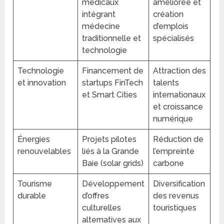
médicaux
améliorée et
intégrant
création
médecine
d’emplois
traditionnelle et
spécialisés
technologie
Technologie
Financement de
Attraction des
et innovation
startups FinTech
talents
et Smart Cities
internationaux
et croissance
numérique
Énergies
Projets pilotes
Réduction de
renouvelables
liés à la Grande
l’empreinte
Baie (solar grids)
carbone
Tourisme
Développement
Diversification
durable
d’offres
des revenus
culturelles
touristiques
alternatives aux