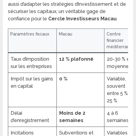
aussi d’adapter les stratégies d’investissement et de
sécuriser les capitaux, un véritable gage de
confiance pour le
Cercle Investisseurs Macau
.
Paramètres fiscaux
Macau
Centre
financier
méditerranée
Taux d’imposition
12 % plafonné
20-30 % en
sur les entreprises
moyenne
Impôt sur les gains
0 %
Variable,
en capital
souvent
entre 5 % et
25 %
Délai
Moins de 2
4 à 6
d’enregistrement
semaines
semaines
Incitations
Subventions et
Variables